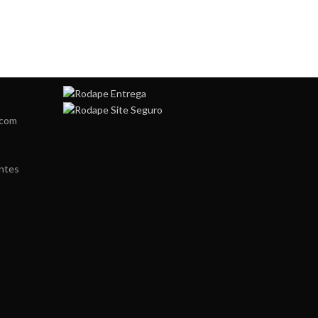
.com
ntes