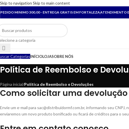
Skip to navigation
Skip to main content
PEDIDO MINIMO 300,00 - ENTREGA GRATIS EM FORTALEZA
ATENDIMENTO E
elecione a categoria
uscar Categorias
INÍCIO
LOJA
SOBRE NÓS
Política de Reembolso e Devol
Página inicial
/
Política de Reembolso e Devoluções
Como solicitar uma devolução 
Envie um e-mail para sac@distribuidormf.com.br, informando seu CNPJ, nú
enviaremos um novo produto bonificado ou ficará de créditos para o seu
Entre em contato conosco