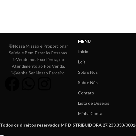
MENU
🎯Nossa Missão é Proporcionar
Início
Saúde e Bem-Estar às Pessoas.
✨Vendemos Excelência, do
Loja
Atendimento ao Pós Venda.
Sobre Nós
🚀Venha Ser Nosso Parceiro.
Sobre Nós
Contato
Lista de Desejos
Minha Conta
Todos os direitos reservados MF DISTRIBUIDORA 27.233.333/0001