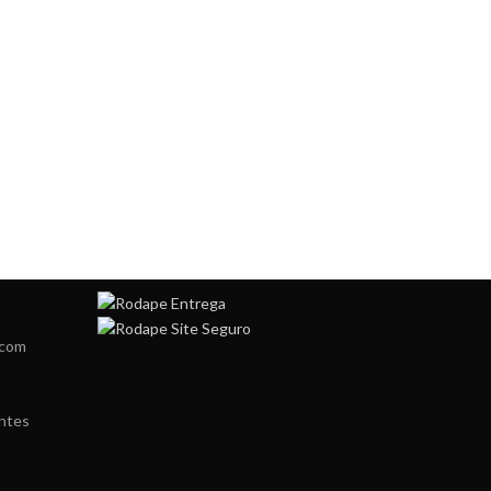
.com
ntes