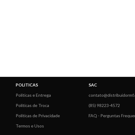
POLITICAS
SAC
Políticas e Entrega
contato@distribuidormf
Políticas de Troca
(85) 98223-4572
Políticas de Privacidade
FAQ - Perguntas Freque
Termos e Usos