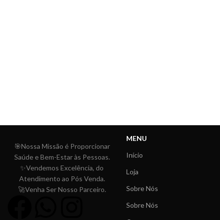
MENU
🎯Nossa Missão é Proporcionar
Início
Saúde e Bem-Estar às Pessoas.
✨Vendemos Excelência, do
Loja
Atendimento ao Pós Venda.
Sobre Nós
🚀Venha Ser Nosso Parceiro.
Sobre Nós