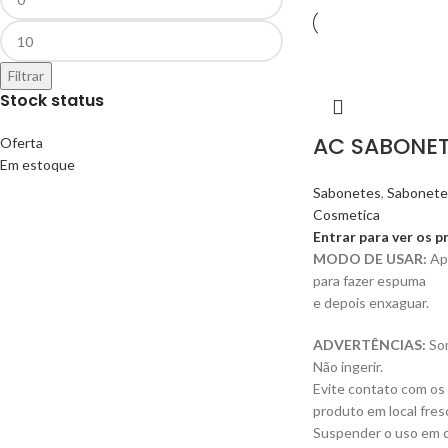
Filtrar
Stock status
AC SABONET
Oferta
Em estoque
Sabonetes
,
Sabonete
Cosmetica
Entrar para ver os p
MODO DE USAR:
Apl
para fazer espuma
e depois enxaguar.
ADVERTÊNCIAS:
Som
Não ingerir.
Evite contato com os
produto em local fres
Suspender o uso em ca