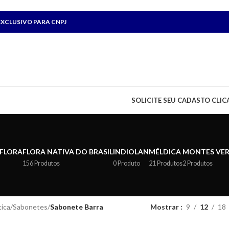
XCLUSIVO PARA CNPJ
SOLICITE SEU CADASTO CLIC
 FLORA
FLORA NATIVA DO BRASIL
INDIOLAN
MÉLDICA
MONTES VE
156 Produtos
0 Produto
21 Produtos
2 Produtos
ica
/
Sabonetes
/
Sabonete Barra
Mostrar
9
12
18