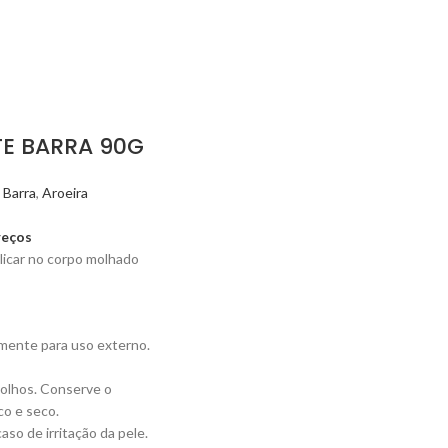
E BARRA 90G
 Barra
,
Aroeira
reços
icar no corpo molhado
ente para uso externo.
 olhos. Conserve o
co e seco.
so de irritação da pele.