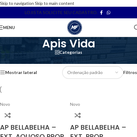
Skip to navigation
Skip to main content
LOJISTA SOLICITE SEU CADASTRO.
MENU
Apis Vida
Categorias
Início
/
Apis Vida
Exibindo 1–12 de 13 resultados
Mostrar lateral
Filtros
Novo
Novo
AP BELLABELHA –
AP BELLABELHA –
EXT. AQUOSO PROP.
EXT. PROP.