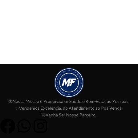
🎯Nossa Missão é Proporcionar
Saúde e Bem-Estar às Pessoas.
✨Vendemos Excelência, do Atendimento ao Pós Venda.
🚀Venha Ser Nosso Parceiro.