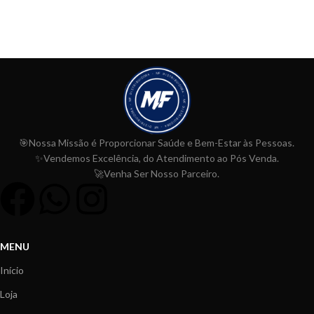
🎯Nossa Missão é Proporcionar
Saúde e Bem-Estar às Pessoas.
✨Vendemos Excelência, do Atendimento ao Pós Venda.
🚀Venha Ser Nosso Parceiro.
MENU
Início
Loja