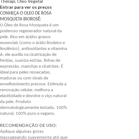
Thérapi
,
Óleo Vegetal
Entrar para ver os preços
CONHEÇA O OLEO DE ROSA
MOSQUETA BIOROSÊ:
O Óleo de Rosa Mosqueta é um
poderoso regenerador natural da
pele. Rico em ácidos graxos
essenciais (como o ácido linoleico e
linolênico), antioxidantes e vitamina
A, ele auxilia na cicatrização de
feridas, suaviza estrias, linhas de
expressão, manchas e cicatrizes. É
ideal para peles ressecadas,
maduras ou com sinais de
envelhecimento precoce. Estimula a
renovação celular, melhora a
elasticidade e devolve o viço natural
da pele. Produto
dermatologicamente testado, 100%
natural, 100% puro e vegano.
RECOMENDAÇÃO DE USO:
Aplique algumas gotas
massageando suavemente até que