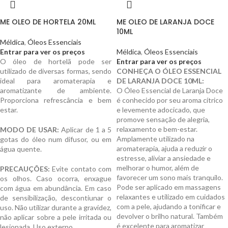
ME OLEO DE HORTELA 20ML
ME OLEO DE LARANJA DOCE
10ML
Méldica
,
Óleos Essenciais
Entrar para ver os preços
Méldica
,
Óleos Essenciais
O óleo de hortelã pode ser
Entrar para ver os preços
utilizado de diversas formas, sendo
CONHEÇA O ÓLEO ESSENCIAL
ideal para aromaterapia e
DE LARANJA DOCE 10ML:
aromatizante de ambiente.
O Óleo Essencial de Laranja Doce
Proporciona refrescância e bem
é conhecido por seu aroma cítrico
estar.
e levemente adocicado, que
promove sensação de alegria,
relaxamento e bem-estar.
MODO DE USAR:
Aplicar de 1 a 5
Amplamente utilizado na
gotas do óleo num difusor, ou em
aromaterapia, ajuda a reduzir o
água quente.
estresse, aliviar a ansiedade e
melhorar o humor, além de
PRECAUÇÕES:
Evite contato com
favorecer um sono mais tranquilo.
os olhos. Caso ocorra, enxague
Pode ser aplicado em massagens
com água em abundância. Em caso
relaxantes e utilizado em cuidados
de sensibilização, descontiunar o
com a pele, ajudando a tonificar e
uso. Não utilizar durante a gravidez,
devolver o brilho natural. Também
não aplicar sobre a pele irritada ou
é excelente para aromatizar
lesionada. Uso externo.