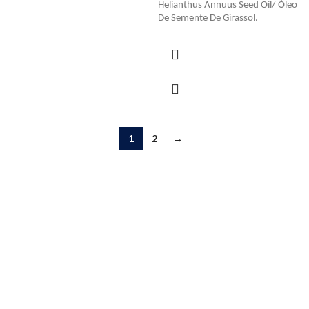
Helianthus Annuus Seed Oil/ Óleo
De Semente De Girassol.
1
2
→