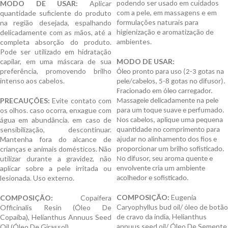
podendo ser usado em cuidados
MODO DE USAR:
Aplicar
com a pele, em massagens e em
quantidade suficiente do produto
formulações naturais para
na região desejada, espalhando
higienização e aromatização de
delicadamente com as mãos, até a
ambientes.
completa absorção do produto.
Pode ser utilizado em hidratação
capilar, em uma máscara de sua
MODO DE USAR:
preferência, promovendo brilho
Óleo pronto para uso (2-3 gotas na
intenso aos cabelos.
pele/cabelos, 5-8 gotas no difusor).
Fracionado em óleo carregador.
PRECAUÇÕES:
Evite contato com
Massageie delicadamente na pele
os olhos. caso ocorra, enxague com
para um toque suave e perfumado.
água em abundância. em caso de
Nos cabelos, aplique uma pequena
sensibilização, descontinuar.
quantidade no comprimento para
Mantenha fora do alcance de
ajudar no alinhamento dos fios e
crianças e animais domésticos. Não
proporcionar um brilho sofisticado.
utilizar durante a gravidez, não
No difusor, seu aroma quente e
aplicar sobre a pele irritada ou
envolvente cria um ambiente
lesionada. Uso externo.
acolhedor e sofisticado.
COMPOSIÇÃO:
Eugenia
COMPOSIÇÃO:
Copaifera
Caryophyllus bud oil/ óleo de botão
Officinalis Resin (Óleo De
de cravo da india, Helianthus
Copaíba), Helianthus Annuus Seed
annuus seed oil/ Óleo De Semente
Oil (Óleo De Girassol).