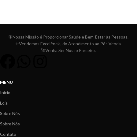
🎯Nossa Missão é Proporcionar
Saúde e Bem-Estar às Pessoas.
✨Vendemos Excelência, do Atendimento ao Pós Venda.
🚀Venha Ser Nosso Parceiro.
MENU
Início
Loja
Sobre Nós
Sobre Nós
Contato