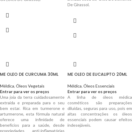
De Girassol.
ME OLEO DE CURCUMA 30ML
ME OLEO DE EUCALIPTO 20ML
Méldica
,
Óleos Vegetais
Méldica
,
Óleos Essenciais
Entrar para ver os preços
Entrar para ver os preços
Uma joia da terra cuidadosamente
A linha de óleos médica
extraída e preparada para o seu
cosméticos são preparações
bem estar. Rica em turmerone e
diluídas, seguras para uso, pois em
arturmerone, esta fórmula natural
altas concentrações os óleos
oferece uma infinidade de
essenciais podem causar efeitos
benefícios para a saúde, desde
indesejáveis.
propriedades anti-inflamatórias