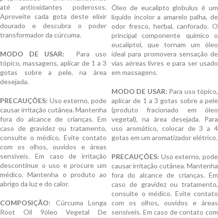
até antioxidantes poderosos.
Óleo de eucalipto globulus é um
Aproveite cada gota deste elixir
líquido incolor a amarelo palha, de
dourado e descubra o poder
odor fresco, herbal, canforado. O
transformador da cúrcuma.
principal componente químico o
eucaliptol, que tornam um óleo
MODO DE USAR:
Para uso
ideal para promovera sensação de
tópico, massagens, aplicar de 1 a 3
vias aéreas livres e para ser usado
gotas sobre a pele, na área
em massagens.
desejada.
MODO DE USAR:
Para uso tópico
PRECAUÇÕES:
Uso externo, pode
aplicar de 1 a 3 gotas sobre a pele
causar irritação cutânea. Mantenha
(produto fracionado em óleo
fora do alcance de crianças. Em
vegetal), na área desejada. Para
caso de gravidez ou tratamento,
uso aromático, colocar de 3 a 4
consulte o médico. Evite contato
gotas em um aromatizador elétrico.
com os olhos, ouvidos e áreas
sensíveis. Em caso de irritação
PRECAUÇÕES:
Uso externo, pode
descontinue o uso e procure um
causar irritação cutânea. Mantenha
médico. Mantenha o produto ao
fora do alcance de crianças. Em
abrigo da luz e do calor.
caso de gravidez ou tratamento,
consulte o médico. Evite contato
COMPOSIÇÃO:
Cúrcuma Longa
com os olhos, ouvidos e áreas
Root Oil 9óleo Vegetal De
sensíveis. Em caso de contato com