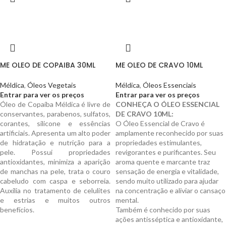
ME OLEO DE COPAIBA 30ML
ME OLEO DE CRAVO 10ML
Méldica
,
Óleos Vegetais
Méldica
,
Óleos Essenciais
Entrar para ver os preços
Entrar para ver os preços
Óleo de Copaíba Méldica é livre de
CONHEÇA O ÓLEO ESSENCIAL
conservantes, parabenos, sulfatos,
DE CRAVO 10ML:
corantes, silicone e essências
O Óleo Essencial de Cravo é
artificiais. Apresenta um alto poder
amplamente reconhecido por suas
de hidratação e nutrição para a
propriedades estimulantes,
pele. Possui propriedades
revigorantes e purificantes. Seu
antioxidantes, minimiza a aparição
aroma quente e marcante traz
de manchas na pele, trata o couro
sensação de energia e vitalidade,
cabeludo com caspa e seborreia.
sendo muito utilizado para ajudar
Auxilia no tratamento de celulites
na concentração e aliviar o cansaço
e estrias e muitos outros
mental.
benefícios.
Também é conhecido por suas
ações antisséptica e antioxidante,