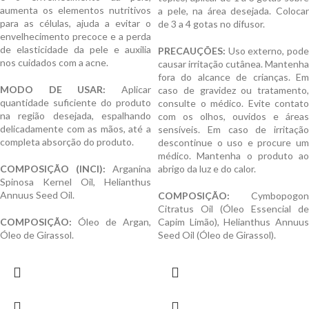
aumenta os elementos nutritivos
a pele, na área desejada. Colocar
para as células, ajuda a evitar o
de 3 a 4 gotas no difusor.
envelhecimento precoce e a perda
de elasticidade da pele e auxilia
PRECAUÇÕES:
Uso externo, pode
nos cuidados com a acne.
causar irritação cutânea. Mantenha
fora do alcance de crianças. Em
MODO DE USAR:
Aplicar
caso de gravidez ou tratamento,
quantidade suficiente do produto
consulte o médico. Evite contato
na região desejada, espalhando
com os olhos, ouvidos e áreas
delicadamente com as mãos, até a
sensíveis. Em caso de irritação
completa absorção do produto.
descontinue o uso e procure um
médico. Mantenha o produto ao
COMPOSIÇÃO (INCI):
Arganina
abrigo da luz e do calor.
Spinosa Kernel Oil, Helianthus
Annuus Seed Oil.
COMPOSIÇÃO:
Cymbopogon
Citratus Oil (Óleo Essencial de
COMPOSIÇÃO:
Óleo de Argan,
Capim Limão), Helianthus Annuus
Óleo de Girassol.
Seed Oil (Óleo de Girassol).