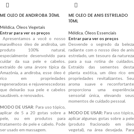
ME OLEO DE ANDIROBA 30ML
ME OLEO DE ANIS ESTRELADO
10ML
Méldica
,
Óleos Vegetais
Entrar para ver os preços
Méldica
,
Óleos Essenciais
Apresentamos a você o nosso
Entrar para ver os preços
maravilhoso óleo de andiroba, um
Desvende o segredo da beleza
produto 100% natural,
radiante com o nosso óleo de anis
especialmente desenvolvido para
estrelado, um tesouro da natureza
cuidar da sua pele e cabelos.
para a sua rotina de cuidados.
extraído de uma árvore típica da
Extraído das sementes desta
Amazônia, a andiroba, esse óleo é
planta exótica, um óleo rico em
rico em propriedades
propriedades revitalizantes. Seu
regeneradoras e rejuvenescedoras
aroma suave e reconfortante
que deixarão sua pele e cabelos
proporciona uma experiência
saudáveis. e renovados.
sensorial única, elevando seus
momentos de cuidado pessoal.
MODO DE USAR
: Para uso tópico,
aplicar de 5 a 20 gotas sobre a
MODO DE USAR:
Para uso tópico
pele, ou em produtos para
aplicar algumas gotas sobre a pele
tratamento de pele e cabelo. Pode
(produto fracionado em óleo
ser usado em massagem.
vegetal), na área desejada. Para