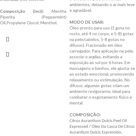
ambientes, deixando o ar mais leve
e agradável.
Composição (inci):
Mentha
Piperita (Peppermint)
MODO DE USAR:
Oil,Propylene Glycol, Menthol.
Óleo pronto para uso (1 gota no
rosto, até 4 no corpo, e 5-8) gotas
na pele/cabelos, 5-8 gotas no
difusor). Fracionado em óleo
carregador. Para aplicação na pele,
associe-o argilas, evitando a
exposição ao sol por 6 horas. Em
massagens e banhos, ele ajusta-se
ao estado emocional, promovendo
relaxamento ou estimulação. No
difusor, algumas gotas criam um
ambiente revigorante, ideal para
combater o esgotamento físico e
mental.
COMPOSIÇÃO:
Citrus Aurantium Dulcis Peel Oil
Expressed / Óleo Da Casca De Citrus
Aurantium Dulcis Espremido,