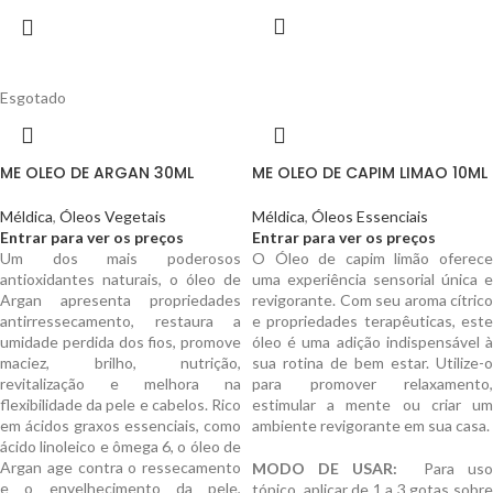
Esgotado
ME OLEO DE ARGAN 30ML
ME OLEO DE CAPIM LIMAO 10ML
Méldica
,
Óleos Vegetais
Méldica
,
Óleos Essenciais
Entrar para ver os preços
Entrar para ver os preços
Um dos mais poderosos
O Óleo de capim limão oferece
antioxidantes naturais, o óleo de
uma experiência sensorial única e
Argan apresenta propriedades
revigorante. Com seu aroma cítrico
antirressecamento, restaura a
e propriedades terapêuticas, este
umidade perdida dos fios, promove
óleo é uma adição indispensável à
maciez, brilho, nutrição,
sua rotina de bem estar. Utilize-o
revitalização e melhora na
para promover relaxamento,
flexibilidade da pele e cabelos. Rico
estimular a mente ou criar um
em ácidos graxos essenciais, como
ambiente revigorante em sua casa.
ácido linoleico e ômega 6, o óleo de
Argan age contra o ressecamento
MODO DE USAR:
Para uso
e o envelhecimento da pele,
tópico, aplicar de 1 a 3 gotas sobre