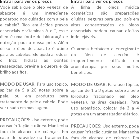
Entrar para ver os preços
Entrar para ver os preços
Você sabia que o óleo vegetal de
A linha de óleos médica
abacate é um ingrediente
cosméticos são preparações
poderoso nos cuidados com a pele
diluídas, seguras para uso, pois em
e cabelo? Rico em ácidos graxos
altas concentrações os óleos
essenciais e vitaminas A e E, esse
essenciais podem causar efeitos
óleo é uma fonte de hidratação e
indesejáveis.
nutrição para a nossa pele. Além
disso o óleo de abacate é ótimo
O aroma herbáceo e energizante
para os cabelos. Ele ajuda a reduzir
do óleo de alecrim é
o frizz, hidrata as pontas
frequentemente utilizado em
ressecadas, previne a quebra e dá
aromaterapia por seus muitos
brilho aos fios.
benefícios.
MODO DE USAR
: Para uso tópico,
MODO DE USAR:
Para uso tópico
aplicar de 5 a 20 gotas sobre a
aplicar de 1 a 3 gotas sobre a pele
pele, ou em produtos para
(produto fracionado em óleo
tratamento de pele e cabelo. Pode
vegetal), na área desejada. Para
ser usado em massagem.
uso aromático, colocar de 3 a 4
gotas em um aromatizador elétrico.
PRECAUÇÕES:
Uso externo, pode
causar irritação cutânea. Mantenha
PRECAUÇÕES:
Uso externo, pode
fora do alcance de crianças. Em
causar irritação cutânea. Mantenha
caso de gravidez ou tratamento,
fora do alcance de crianças. Em