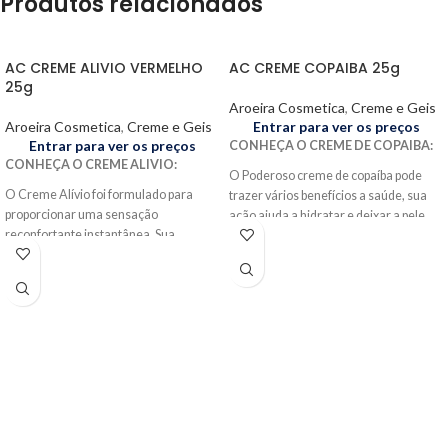
Produtos relacionados
AC CREME ALIVIO VERMELHO
AC CREME COPAIBA 25g
25g
Aroeira Cosmetica
,
Creme e Geis
Aroeira Cosmetica
,
Creme e Geis
Entrar para ver os preços
Entrar para ver os preços
CONHEÇA O CREME DE COPAIBA:
CONHEÇA O CREME ALIVIO:
O Poderoso creme de copaíba pode
O Creme Alívio foi formulado para
trazer vários benefícios a saúde, sua
proporcionar uma sensação
ação ajuda a hidratar e deixar a pele
reconfortante instantânea. Sua
macia. Também favorece a
composição foi desenvolvida com
cicatrização da redução da inflamação
ingredientes cuidadosamente
da pele. Sua ação anti-inflamatória
selecionados, este creme é a resposta
reduz e promove alivio da dor, sendo
eficaz para aliviar desconfortos e
utilizado em massagens.
promover o bem-estar de forma rápida
MODO DE USO:
Massagear com o
e eficiente. Pode ser utilizado para
creme alivio no local até a completa
reduzir a dor local, em massagens,
absorção.
como no alivio da congestão nasal.
INGREDIENTES:
Mineral Oil, Paraffin,
MODO DE USO:
Massagear com o
Glycerin, Copaifera Officinalis Resin,
creme alivio no local até a completa