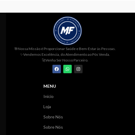
Menthol, CI 19140, CI 42090
absorção.
Methylchloroisothiazolinone,
INGREDIENTES:
Petrolato Líquido,
Methylisothiazolinone.
parafina, glicerina, Mentol e
Fenoxietanol.
🎯Nossa Missão é Proporcionar
Saúde e Bem-Estar às Pessoas.
✨Vendemos Excelência, do Atendimento ao Pós Venda.
🚀Venha Ser Nosso Parceiro.
MENU
Início
Loja
Sobre Nós
Sobre Nós