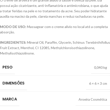
O creme de aroeira é um grande aliado à saúde e beleza da pele. Ela
possui ação cicatrizante, anti-inflamatória e antimicrobiana, o que ajuda
a tratar feridas na pele e no tratamento da acne. Seu poder hidratante
auxilia na maciez da pele, clareia manchas e reduz rachaduras na pele.
MODO DE USO:
Massagear com o creme alivio no local até a completa
absorção.
INGREDIENTES:
Mineral Oil, Paraffin, Glycerin, Schinus Terebinthifollus
Fruit Extract, Menthol, CI 12085, Methylchloroisothiazolinone,
Methylisothiazolinone.
PESO
0,040 kg
DIMENSÕES
6 × 6 × 3 cm
MARCA
Aroeira Cosmética