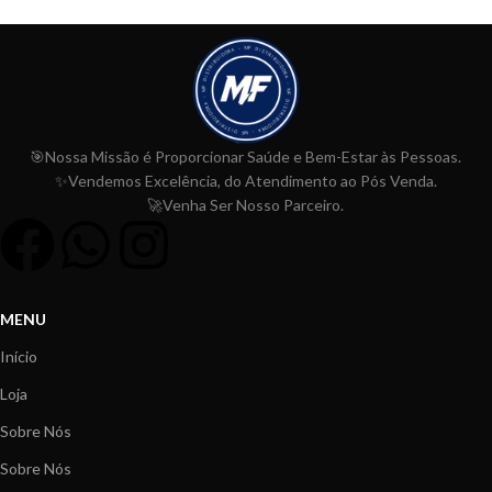
🎯Nossa Missão é Proporcionar
Saúde e Bem-Estar às Pessoas.
✨Vendemos Excelência, do Atendimento ao Pós Venda.
🚀Venha Ser Nosso Parceiro.
MENU
Início
Loja
Sobre Nós
Sobre Nós