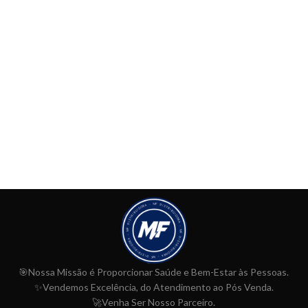
🎯Nossa Missão é Proporcionar
Saúde e Bem-Estar às Pessoas.
✨Vendemos Excelência, do Atendimento ao Pós Venda.
🚀Venha Ser Nosso Parceiro.