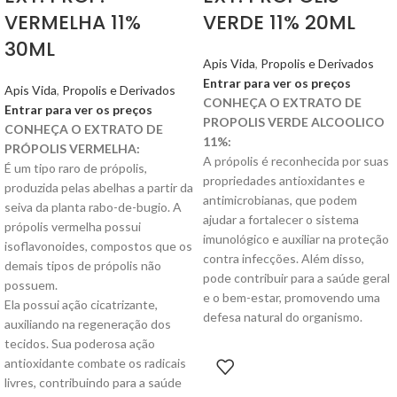
VERMELHA 11%
VERDE 11% 20ML
30ML
Apis Vida
,
Propolis e Derivados
Entrar para ver os preços
Apis Vida
,
Propolis e Derivados
CONHEÇA O EXTRATO DE
Entrar para ver os preços
PROPOLIS VERDE ALCOOLICO
CONHEÇA O EXTRATO DE
11%:
PRÓPOLIS VERMELHA:
A própolis é reconhecida por suas
É um tipo raro de própolis,
propriedades antioxidantes e
produzida pelas abelhas a partir da
antimicrobianas, que podem
seiva da planta rabo-de-bugio. A
ajudar a fortalecer o sistema
própolis vermelha possui
imunológico e auxiliar na proteção
isoflavonoides, compostos que os
contra infecções. Além disso,
demais tipos de própolis não
pode contribuir para a saúde geral
possuem.
e o bem-estar, promovendo uma
Ela possui ação cicatrizante,
defesa natural do organismo.
auxiliando na regeneração dos
tecidos. Sua poderosa ação
antioxidante combate os radicais
livres, contribuindo para a saúde