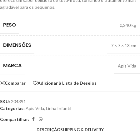
oferece um sabor delicioso de tutti-frutti, tornando o tratamento mais
agradável para os pequenos.
PESO
0,240 kg
DIMENSÕES
7 × 7 × 13 cm
MARCA
Apis Vida
Comparar
Adicionar à Lista de Desejos
SKU:
204391
Categorias:
Apis Vida
,
Linha Infantil
Compartilhar:
DESCRIÇÃO
SHIPPING & DELIVERY