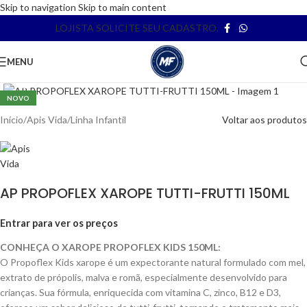
Skip to navigation
Skip to main content
LOJISTA SOLICITE SEU CADASTRO.
MENU
Clique para ampliar
NOVO
Início
/
Apis Vida
/
Linha Infantil
Voltar aos produtos
AP PROPOFLEX XAROPE TUTTI-FRUTTI 150ML
Entrar para ver os preços
CONHEÇA O XAROPE PROPOFLEX KIDS 150ML:
O Propoflex Kids xarope é um expectorante natural formulado com mel,
extrato de própolis, malva e romã, especialmente desenvolvido para
crianças. Sua fórmula, enriquecida com vitamina C, zinco, B12 e D3,