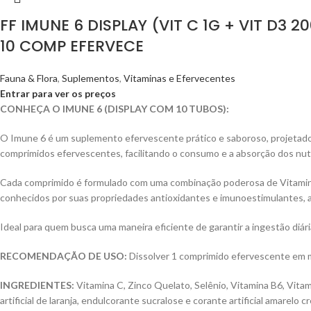
FF IMUNE 6 DISPLAY (VIT C 1G + VIT D3
10 COMP EFERVECE
Fauna & Flora
,
Suplementos
,
Vitaminas e Efervecentes
Entrar para ver os preços
CONHEÇA O IMUNE 6 (DISPLAY COM 10 TUBOS):
O Imune 6 é um suplemento efervescente prático e saboroso, projetado 
comprimidos efervescentes, facilitando o consumo e a absorção dos nut
Cada comprimido é formulado com uma combinação poderosa de Vitamina C 
conhecidos por suas propriedades antioxidantes e imunoestimulantes, a
Ideal para quem busca uma maneira eficiente de garantir a ingestão diári
RECOMENDAÇÃO DE USO:
Dissolver 1 comprimido efervescente em me
INGREDIENTES:
Vitamina C, Zinco Quelato, Selênio, Vitamina B6, Vitami
artificial de laranja, endulcorante sucralose e corante artificial amarelo c