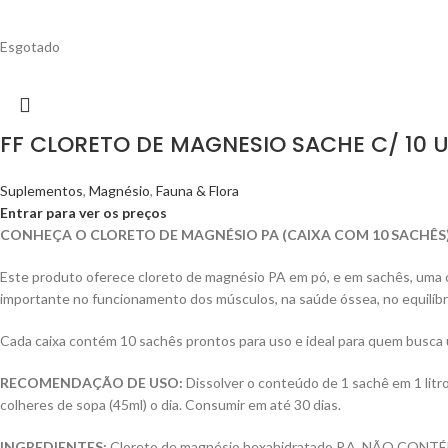
Esgotado
FF CLORETO DE MAGNESIO SACHE C/ 10 
Suplementos
,
Magnésio
,
Fauna & Flora
Entrar para ver os preços
CONHEÇA O CLORETO DE MAGNÉSIO PA (CAIXA COM 10 SACHÊS)
Este produto oferece cloreto de magnésio PA em pó, e em sachês, uma 
importante no funcionamento dos músculos, na saúde óssea, no equilíbrio
Cada caixa contém 10 sachês prontos para uso e ideal para quem busca
RECOMENDAÇÃO DE USO:
Dissolver o conteúdo de 1 sachê em 1 litro
colheres de sopa (45ml) o dia. Consumir em até 30 dias.
INGREDIENTES:
Cloreto de magnésio hexahidratado P.A. NÃO CON