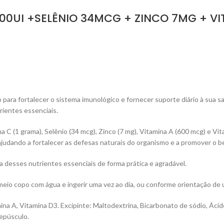
 2000UI +SELÊNIO 34MCG + ZINCO 7MG + V
para fortalecer o sistema imunológico e fornecer suporte diário à sua 
rientes essenciais.
(1 grama), Selênio (34 mcg), Zinco (7 mg), Vitamina A (600 mcg) e Vita
judando a fortalecer as defesas naturais do organismo e a promover o b
a desses nutrientes essenciais de forma prática e agradável.
io copo com água e ingerir uma vez ao dia, ou conforme orientação de u
na A, Vitamina D3. Excipinte: Maltodextrina, Bicarbonato de sódio, Ácido 
repúsculo.