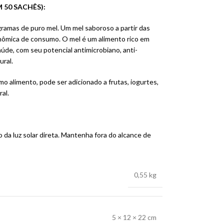
 50 SACHÊS):
ramas de puro mel. Um mel saboroso a partir das
onômica de consumo. O mel é um alimento rico em
aúde, com seu potencial antimicrobiano, anti-
ural.
o alimento, pode ser adicionado a frutas, iogurtes,
al.
 da luz solar direta. Mantenha fora do alcance de
0,55 kg
5 × 12 × 22 cm