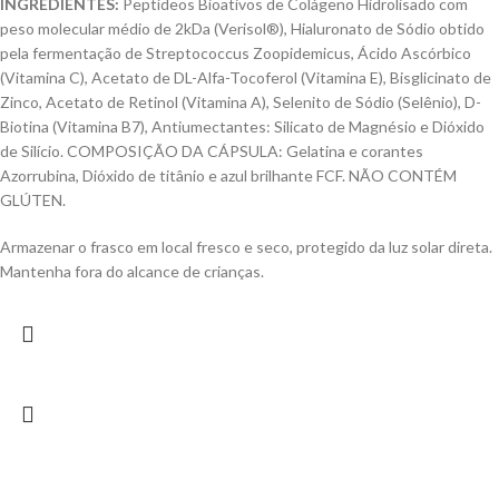
INGREDIENTES:
Peptídeos Bioativos de Colágeno Hidrolisado com
peso molecular médio de 2kDa (Verisol®), Hialuronato de Sódio obtido
pela fermentação de Streptococcus Zoopidemicus, Ácido Ascórbico
(Vitamina C), Acetato de DL-Alfa-Tocoferol (Vitamina E), Bisglicinato de
Zinco, Acetato de Retinol (Vitamina A), Selenito de Sódio (Selênio), D-
Biotina (Vitamina B7), Antiumectantes: Silicato de Magnésio e Dióxido
de Silício. COMPOSIÇÃO DA CÁPSULA: Gelatina e corantes
Azorrubina, Dióxido de titânio e azul brilhante FCF. NÃO CONTÉM
GLÚTEN.
Armazenar o frasco em local fresco e seco, protegido da luz solar direta.
Mantenha fora do alcance de crianças.