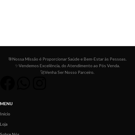
🎯Nossa Missão é Proporcionar
Saúde e Bem-Estar às Pessoas.
✨Vendemos Excelência, do Atendimento ao Pós Venda.
🚀Venha Ser Nosso Parceiro.
MENU
Início
Loja
Sobre Nós