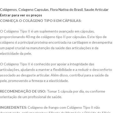
Colágenos
,
Colageno Capsulas
,
Flora Nativa do Brasil
,
Saude Articular
Entrar para ver os preços
CONHEÇA O COLÁGENO TIPO II EM CÁPSULAS:
O Colágeno Tipo II é um suplemento avançado em cápsulas,
proporcionando 40 mg de colágeno tipo II por cápsulas. Este tipo de
colágeno é a principal proteína encontrada na cartilagem e desempenha
um papel crucial na manutenção da saúde das articulações e da
elasticidade da pele.
O Colágeno Tipo II é conhecido por apoiar a integridade das
articulações, ajudando a manter a flexibilidade e a reduzir o desconforto
associado ao desgaste articular. Além disso, contribui para a saúde da
pele, promovendo a firmeza e a elasticidade.
RECOMENDAÇÃO DE USO:
Tomar 1 cápsula por dia, ou conforme
orientação de um profissional de saúde.
INGREDIENTES:
Colágeno de frango com Colágeno Tipo II não
desnaturado, antiumectantes: Silicato de Magnésio e Dióxido de Silício.