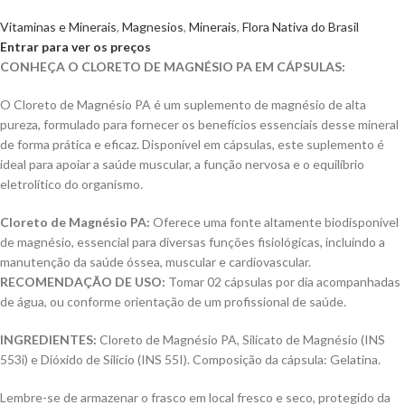
Vitaminas e Minerais
,
Magnesios
,
Minerais
,
Flora Nativa do Brasil
Entrar para ver os preços
CONHEÇA O CLORETO DE MAGNÉSIO PA EM CÁPSULAS:
O Cloreto de Magnésio PA é um suplemento de magnésio de alta
pureza, formulado para fornecer os benefícios essenciais desse mineral
de forma prática e eficaz. Disponível em cápsulas, este suplemento é
ideal para apoiar a saúde muscular, a função nervosa e o equilíbrio
eletrolítico do organismo.
Cloreto de Magnésio PA:
Oferece uma fonte altamente biodisponível
de magnésio, essencial para diversas funções fisiológicas, incluindo a
manutenção da saúde óssea, muscular e cardiovascular.
RECOMENDAÇÃO DE USO:
Tomar 02 cápsulas por dia acompanhadas
de água, ou conforme orientação de um profissional de saúde.
INGREDIENTES:
Cloreto de Magnésio PA, Silicato de Magnésio (INS
553i) e Dióxido de Silício (INS 55I). Composição da cápsula: Gelatina.
Lembre-se de armazenar o frasco em local fresco e seco, protegido da