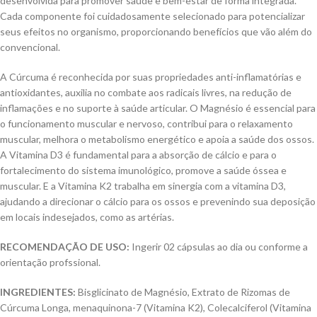
desenvolvida para promover saúde e bem-estar de forma integrada.
Cada componente foi cuidadosamente selecionado para potencializar
seus efeitos no organismo, proporcionando benefícios que vão além do
convencional.
A Cúrcuma é reconhecida por suas propriedades anti-inflamatórias e
antioxidantes, auxilia no combate aos radicais livres, na redução de
inflamações e no suporte à saúde articular. O Magnésio é essencial para
o funcionamento muscular e nervoso, contribui para o relaxamento
muscular, melhora o metabolismo energético e apoia a saúde dos ossos.
A Vitamina D3 é fundamental para a absorção de cálcio e para o
fortalecimento do sistema imunológico, promove a saúde óssea e
muscular. E a Vitamina K2 trabalha em sinergia com a vitamina D3,
ajudando a direcionar o cálcio para os ossos e prevenindo sua deposição
em locais indesejados, como as artérias.
RECOMENDAÇÃO DE USO:
Ingerir 02 cápsulas ao dia ou conforme a
orientação profssional.
INGREDIENTES:
Bisglicinato de Magnésio, Extrato de Rizomas de
Cúrcuma Longa, menaquinona-7 (Vitamina K2), Colecalciferol (Vitamina