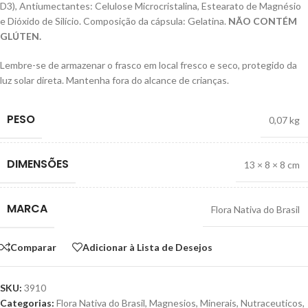
D3), Antiumectantes: Celulose Microcristalina, Estearato de Magnésio
e Dióxido de Silício. Composição da cápsula: Gelatina.
NÃO CONTÉM
GLÚTEN.
Lembre-se de armazenar o frasco em local fresco e seco, protegido da
luz solar direta. Mantenha fora do alcance de crianças.
PESO
0,07 kg
DIMENSÕES
13 × 8 × 8 cm
MARCA
Flora Nativa do Brasil
Comparar
Adicionar à Lista de Desejos
SKU:
3910
Categorias:
Flora Nativa do Brasil
,
Magnesios
,
Minerais
,
Nutraceuticos
,