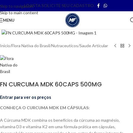
LOJISTA SOLICITE SEU CADASTRO.
Skip to navigation
Skip to main content
MENU
Clique para ampliar
Início
/
Flora Nativa do Brasil
/
Nutraceuticos
/
Saude Articular
FN CURCUMA MDK 60CAPS 500MG
Entrar para ver os preços
CONHEÇA O CURCUMA MDK EM CÁPSULAS:
A Cúrcuma MDK combina os benefícios da cúrcuma ao magnésio,
vitamina D3 e vitamina K2 em uma fórmula prática em cápsulas,