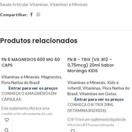
Saude Articular
,
Vitaminas
,
Vitaminas e Minerais
Compartilhar:
Produtos relacionados
FN 6 MAGNESIOS 600 MG 60
FN B – TRIX (Vit. B12 –
CAPS
0,75mcg) 20ml Sabor
Morango KIDS
Vitaminas e Minerais
,
Magnesios
,
Flora Nativa do Brasil
Vitaminas e Minerais
,
Kids e
Entrar para ver os preços
Infantil
,
Vitaminas
,
Flora Nativa do
Brasil
,
Vitaminas em Gotas
CONHEÇA O 6 MAGNÉSIOS EM
Entrar para ver os preços
CÁPSULAS:
CONHEÇA O B-TRIX 20ML
Este suplemento oferece uma
(VITAMINA B12 KIDS):
combinação abrangente de seis
O B-Trix é um suplemento líquido de
formas de magnésio para apoiar uma
Vitamina B12 especialmente
variedade de funções corporais. Inclui
formulado para crianças. Com um
Ascorbato de Magnésio, Bisglicinato