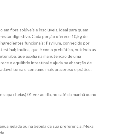
 em fibra solúveis e insolúveis, ideal para quem
m-estar digestivo. Cada porção oferece 10,5g de
ngredientes funcionais: Psyllium, conhecido por
testinal; Inulina, que é como prebiótico, nutrindo as
 Beterraba, que auxilia na manutenção de uma
ece o equilíbrio intestinal e ajuda na absorção de
radável torna o consumo mais prazeroso e prático.
e sopa cheias) 01 vez ao dia, no café da manhã ou no
água gelada ou na bebida da sua preferência. Mexa
ida.