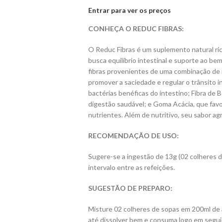
Entrar para ver os preços
CONHEÇA O REDUC FIBRAS:
O Reduc Fibras é um suplemento natural rico
busca equilíbrio intestinal e suporte ao be
fibras provenientes de uma combinação de i
promover a saciedade e regular o trânsito in
bactérias benéficas do intestino; Fibra de
digestão saudável; e Goma Acácia, que favor
nutrientes. Além de nutritivo, seu sabor ag
RECOMENDAÇÃO DE USO:
Sugere-se a ingestão de 13g (02 colheres d
intervalo entre as refeições.
SUGESTÃO DE PREPARO:
Misture 02 colheres de sopas em 200ml de 
até dissolver bem e consuma logo em segu