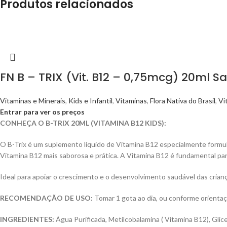
Produtos relacionados
FN B – TRIX (Vit. B12 – 0,75mcg) 20ml 
Vitaminas e Minerais
,
Kids e Infantil
,
Vitaminas
,
Flora Nativa do Brasil
,
Vi
Entrar para ver os preços
CONHEÇA O B-TRIX 20ML (VITAMINA B12 KIDS):
O B-Trix é um suplemento líquido de Vitamina B12 especialmente formul
Vitamina B12 mais saborosa e prática. A Vitamina B12 é fundamental pa
Ideal para apoiar o crescimento e o desenvolvimento saudável das crian
RECOMENDAÇÃO DE USO:
Tomar 1 gota ao dia, ou conforme orientaç
INGREDIENTES:
Água Purificada, Metilcobalamina ( Vitamina B12), Glic