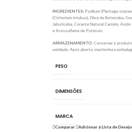
INGREDIENTES:
Psyllium (Plantago ovatae)
(Cichorium intybus), Fibra de Beterraba, Go
Jabuticaba, Corante Natural Carmim, Ácido C
e Acessulfame de Potássio.
ARMAZENAMENTO:
Conservar o produto e
umidade. Após aberto, mantenha a embala
PESO
DIMENSÕES
MARCA
Comparar
Adicionar à Lista de Desej