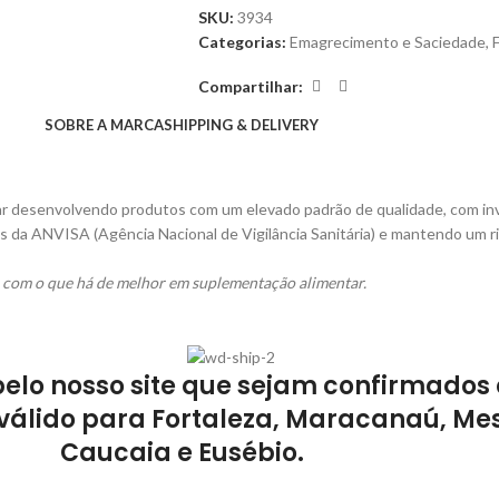
SKU:
3934
Categorias:
Emagrecimento e Saciedade
,
F
Compartilhar:
SOBRE A MARCA
SHIPPING & DELIVERY
desenvolvendo produtos com um elevado padrão de qualidade, com in
is da ANVISA (Agência Nacional de Vigilância Sanitária) e mantendo um 
as com o que há de melhor em suplementação alimentar.
pelo nosso site que sejam confirmados 
válido para Fortaleza, Maracanaú, Mes
Caucaia e Eusébio.