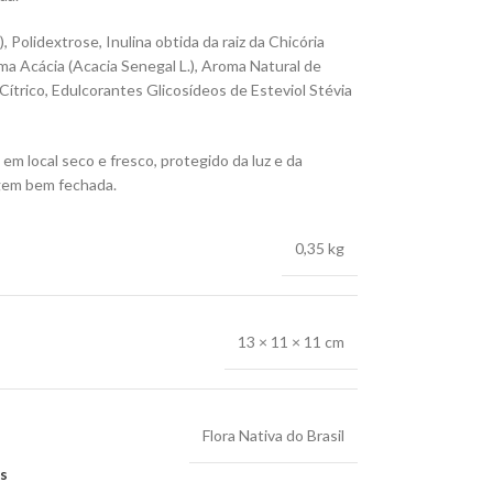
, Polidextrose, Inulina obtida da raiz da Chicória
ma Acácia (Acacia Senegal L.), Aroma Natural de
ítrico, Edulcorantes Glicosídeos de Esteviol Stévia
m local seco e fresco, protegido da luz e da
gem bem fechada.
0,35 kg
13 × 11 × 11 cm
Flora Nativa do Brasil
os