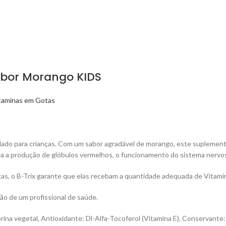
Sabor Morango KIDS
taminas em Gotas
ado para crianças. Com um sabor agradável de morango, este suplemento
ra a produção de glóbulos vermelhos, o funcionamento do sistema nervo
ças, o B-Trix garante que elas recebam a quantidade adequada de Vitamin
ão de um profissional de saúde.
erina vegetal, Antioxidante: Dl-Alfa-Tocoferol (Vitamina E), Conservant