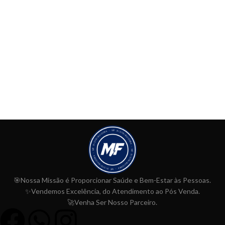
🎯Nossa Missão é Proporcionar
Saúde e Bem-Estar às Pessoas.
✨Vendemos Excelência, do Atendimento ao Pós Venda.
🚀Venha Ser Nosso Parceiro.