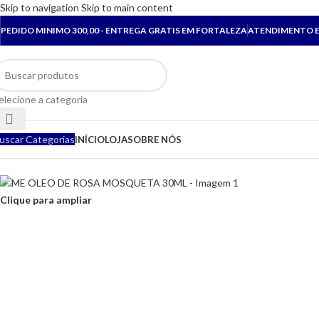
Skip to navigation
Skip to main content
PEDIDO MINIMO 300,00 - ENTREGA GRATIS EM FORTALEZA
ATENDIMENTO E
elecione a categoria
uscar Categorias
INÍCIO
LOJA
SOBRE NÓS
Clique para ampliar