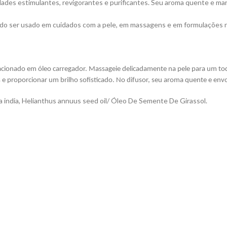
des estimulantes, revigorantes e purificantes. Seu aroma quente e marc
do ser usado em cuidados com a pele, em massagens e em formulações na
Fracionado em óleo carregador. Massageie delicadamente na pele para um t
proporcionar um brilho sofisticado. No difusor, seu aroma quente e envol
a india, Helianthus annuus seed oil/ Óleo De Semente De Girassol.