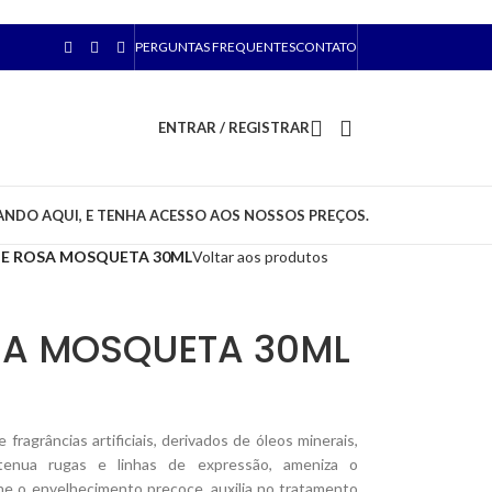
PERGUNTAS FREQUENTES
CONTATO
ENTRAR / REGISTRAR
ANDO AQUI, E TENHA ACESSO AOS NOSSOS PREÇOS.
DE ROSA MOSQUETA 30ML
Voltar aos produtos
SA MOSQUETA 30ML
fragrâncias artificiais, derivados de óleos minerais,
Atenua rugas e linhas de expressão, ameniza o
ine o envelhecimento precoce, auxilia no tratamento