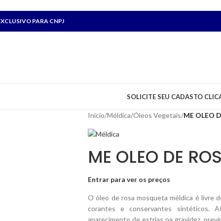
XCLUSIVO PARA CNPJ
SOLICITE SEU CADASTO CLIC
Início
/
Méldica
/
Óleos Vegetais
/
ME OLEO 
ME OLEO DE RO
Entrar para ver os preços
O óleo de rosa mosqueta méldica é livre de 
corantes e conservantes sintéticos. 
aparecimento de estrias na gravidez, prev