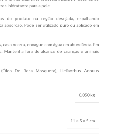
zes, hidratante para a pele.
as do produto na região desejada, espalhando
a absorção. Pode ser utilizado puro ou aplicado em
s, caso ocorra, enxague com água em abundância. Em
so. Mantenha fora do alcance de crianças e animais
 (Óleo De Rosa Mosqueta), Helianthus Annuus
0,050 kg
11 × 5 × 5 cm