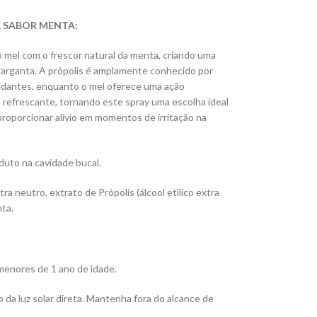
L SABOR MENTA:
o mel com o frescor natural da menta, criando uma
 garganta. A própolis é amplamente conhecido por
xidantes, enquanto o mel oferece uma ação
 refrescante, tornando este spray uma escolha ideal
proporcionar alívio em momentos de irritação na
duto na cavidade bucal.
xtra neutro, extrato de Própolis (álcool etílico extra
nta.
menores de 1 ano de idade.
 da luz solar direta. Mantenha fora do alcance de