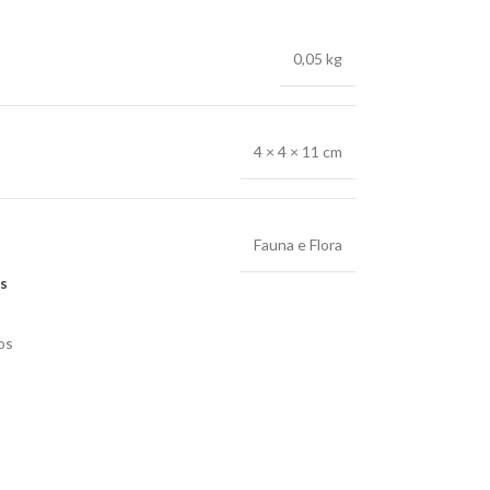
0,05 kg
4 × 4 × 11 cm
Fauna e Flora
os
os