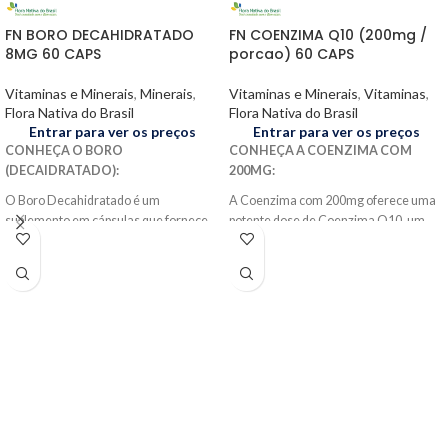
FN BORO DECAHIDRATADO
FN COENZIMA Q10 (200mg /
8MG 60 CAPS
porcao) 60 CAPS
Vitaminas e Minerais
,
Minerais
,
Vitaminas e Minerais
,
Vitaminas
,
Flora Nativa do Brasil
Flora Nativa do Brasil
Entrar para ver os preços
Entrar para ver os preços
CONHEÇA O BORO
CONHEÇA A COENZIMA COM
(DECAIDRATADO):
200MG:
O Boro Decahidratado é um
A Coenzima com 200mg oferece uma
suplemento em cápsulas que fornece
potente dose de Coenzima Q10, um
uma fonte concentrada de boro, um
antioxidante essencial que promove a
mineral essencial para a saúde óssea e
produção de energia celular e suporta
metabólica. O boro desempenha um
a saúde cardiovascular. Com duas
papel importante na absorção e
cápsulas diárias, você proporciona ao
utilização de cálcio, magnésio e
seu corpo um nível elevado deste
fósforo, contribuindo para a
nutriente vital, ajudando a combater o
manutenção de ossos fortes e
estresse oxidativo e a manter a
saudáveis.
vitalidade. A Coenzima Q10 também
desempenha um papel importante na
Este mineral também está associado a
manutenção da saúde da pele e na
benefícios para a saúde hormonal,
função cognitiva. Ideal para quem