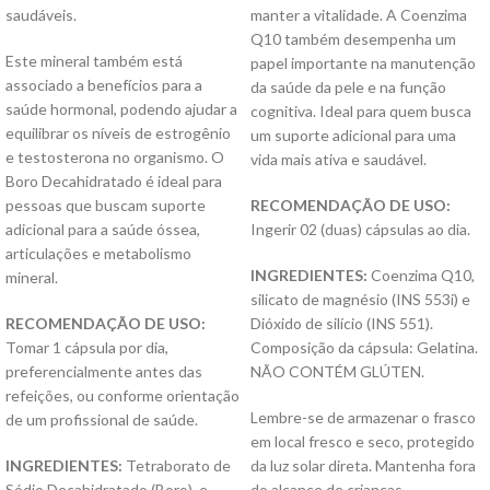
saudáveis.
manter a vitalidade. A Coenzima
Q10 também desempenha um
Este mineral também está
papel importante na manutenção
associado a benefícios para a
da saúde da pele e na função
saúde hormonal, podendo ajudar a
cognitiva. Ideal para quem busca
equilibrar os níveis de estrogênio
um suporte adicional para uma
e testosterona no organismo. O
vida mais ativa e saudável.
Boro Decahidratado é ideal para
pessoas que buscam suporte
RECOMENDAÇÃO DE USO:
adicional para a saúde óssea,
Ingerir 02 (duas) cápsulas ao dia.
articulações e metabolismo
INGREDIENTES:
Coenzima Q10,
mineral.
silicato de magnésio (INS 553i) e
RECOMENDAÇÃO DE USO:
Dióxido de silício (INS 551).
Tomar 1 cápsula por dia,
Composição da cápsula: Gelatina.
preferencialmente antes das
NÃO CONTÉM GLÚTEN.
refeições, ou conforme orientação
Lembre-se de armazenar o frasco
de um profissional de saúde.
em local fresco e seco, protegido
INGREDIENTES:
Tetraborato de
da luz solar direta. Mantenha fora
Sódio Decahidratado (Boro), e
do alcance de crianças.