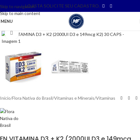
LOJISTA SOLICITE SEU CADASTRO.
Skip to navigation
Skip to main content
MENU
Clique para ampliar
Início
/
Flora Nativa do Brasil
/
Vitaminas e Minerais
/
Vitaminas
FN VITAMINA D3 + K2 (2000UI D3 e 149mcg