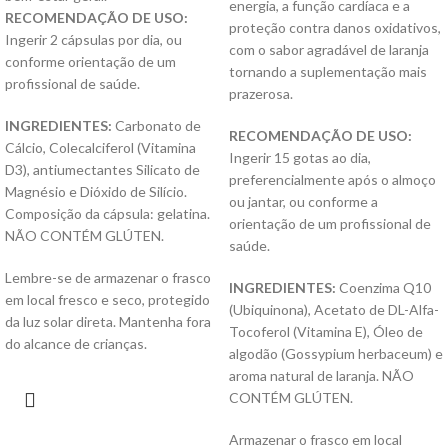
energia, a função cardíaca e a
RECOMENDAÇÃO DE USO:
proteção contra danos oxidativos,
Ingerir 2 cápsulas por dia, ou
com o sabor agradável de laranja
conforme orientação de um
tornando a suplementação mais
profissional de saúde.
prazerosa.
INGREDIENTES:
Carbonato de
RECOMENDAÇÃO DE USO:
Cálcio, Colecalciferol (Vitamina
Ingerir 15 gotas ao dia,
D3), antiumectantes Silicato de
preferencialmente após o almoço
Magnésio e Dióxido de Silício.
ou jantar, ou conforme a
Composição da cápsula: gelatina.
orientação de um profissional de
NÃO CONTÉM GLÚTEN.
saúde.
Lembre-se de armazenar o frasco
INGREDIENTES:
Coenzima Q10
em local fresco e seco, protegido
(Ubiquinona), Acetato de DL-Alfa-
da luz solar direta. Mantenha fora
Tocoferol (Vitamina E), Óleo de
do alcance de crianças.
algodão (Gossypium herbaceum) e
aroma natural de laranja. NÃO
CONTÉM GLÚTEN.
Armazenar o frasco em local