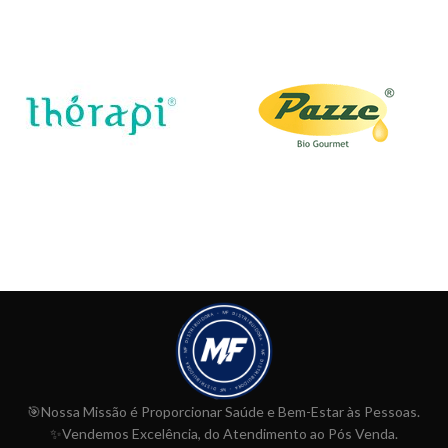
🎯Nossa Missão é Proporcionar
Saúde e Bem-Estar às Pessoas.
✨Vendemos Excelência, do Atendimento ao Pós Venda.