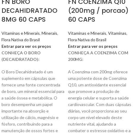
FN BORO
FN COENZIMA Q10
DECAHIDRATADO
(200mg / porcao)
8MG 60 CAPS
60 CAPS
Vitaminas e Minerais
,
Minerais
,
Vitaminas e Minerais
,
Vitaminas
,
Flora Nativa do Brasil
Flora Nativa do Brasil
Entrar para ver os preços
Entrar para ver os preços
CONHEÇA O BORO
CONHEÇA A COENZIMA COM
(DECAIDRATADO):
200MG:
O Boro Decahidratado é um
A Coenzima com 200mg oferece
suplemento em cápsulas que
uma potente dose de Coenzima
fornece uma fonte concentrada
Q10, um antioxidante essencial
de boro, um mineral essencial para
que promove a produção de
a saúde óssea e metabólica. O
energia celular e suporta a saúde
boro desempenha um papel
cardiovascular. Com duas cápsulas
importante na absorção e
diárias, você proporciona ao seu
utilização de cálcio, magnésio e
corpo um nível elevado deste
fósforo, contribuindo para a
nutriente vital, ajudando a
manutenção de ossos fortes e
combater o estresse oxidativo e a