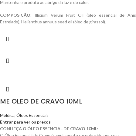
Mantenha o produto ao abrigo da luz e do calor.
COMPOSIÇÃO:
Illicium Verum Fruit Oil (óleo essencial de Anis
Estrelado), Helianthus annuus seed oil (óleo de girassol).
ME OLEO DE CRAVO 10ML
Méldica
,
Óleos Essenciais
Entrar para ver os preços
CONHEÇA O ÓLEO ESSENCIAL DE CRAVO 10ML:
O Óleo Essencial de Cravo é amplamente reconhecido por suas