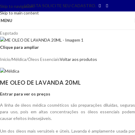
LOJISTA SOLICITE SEU CADASTRO.
Skip to navigation
Skip to main content
MENU
Esgotado
Clique para ampliar
Início
/
Méldica
/
Óleos Essenciais
Voltar aos produtos
ME OLEO DE LAVANDA 20ML
Entrar para ver os preços
A linha de óleos médica cosméticos são preparações diluídas, seguras
para uso, pois em altas concentrações os óleos essenciais podem
causar efeitos indesejáveis.
Um dos óleos mais versáteis e úteis. Lavanda é amplamente usada por