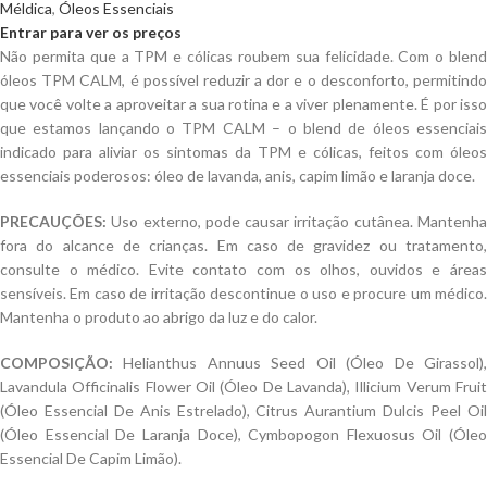
Méldica
,
Óleos Essenciais
Entrar para ver os preços
Não permita que a TPM e cólicas roubem sua felicidade. Com o blend
óleos TPM CALM, é possível reduzir a dor e o desconforto, permitindo
que você volte a aproveitar a sua rotina e a viver plenamente. É por isso
que estamos lançando o TPM CALM – o blend de óleos essenciais
indicado para aliviar os sintomas da TPM e cólicas, feitos com óleos
essenciais poderosos: óleo de lavanda, anis, capim limão e laranja doce.
PRECAUÇÕES:
Uso externo, pode causar irritação cutânea. Mantenha
fora do alcance de crianças. Em caso de gravidez ou tratamento,
consulte o médico. Evite contato com os olhos, ouvidos e áreas
sensíveis. Em caso de irritação descontinue o uso e procure um médico.
Mantenha o produto ao abrigo da luz e do calor.
COMPOSIÇÃO:
Helianthus Annuus Seed Oil (Óleo De Girassol),
Lavandula Officinalis Flower Oil (Óleo De Lavanda), Illicium Verum Fruit
(Óleo Essencial De Anis Estrelado), Citrus Aurantium Dulcis Peel Oil
(Óleo Essencial De Laranja Doce), Cymbopogon Flexuosus Oil (Óleo
Essencial De Capim Limão).